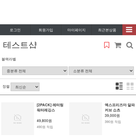
로그인
회원가입
마이페이지
최근본상품
테스트샵
블랙라벨
정렬
[2PACK] 레터링
엑스프리즈마 알파
워터레깅스
커브 쇼츠
39,000원
49,800원
390원 적립
490원 적립