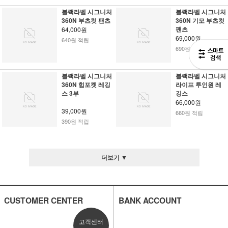
블랙라벨 시그니처
블랙라벨 시그니처
360N 부츠컷 팬츠
360N 기모 부츠컷
팬츠
64,000원
69,000원
640원 적립
690원 적립
블랙라벨 시그니처
블랙라벨 시그니처
360N 힙포켓 레깅
라이프 투인원 레
스 3부
깅스
66,000원
39,000원
660원 적립
390원 적립
더보기 ▼
CUSTOMER CENTER
BANK ACCOUNT
고객센터